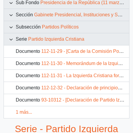
Sub Fondo
Presidencia de la República (11 marzo 1990 – 11 marzo 1994)
Sección
Gabinete Presidencial, Instituciones y Servicios
Subsección
Partidos Políticos
Serie
Partido Izquierda Cristiana
Documento
112-11-29 - [Carta de la Comisión Política de la Izquierda Cristiana]
Documento
112-11-30 - Memorándum de la Izquierda Cristiana de Chile
Documento
112-11-31 - La Izquierda Cristiana formaliza y fundamenta la acusación constitucional en contra del General Augusto Pinochet.
Documento
112-12-32 - Declaración de principios de la Izquierda Cristiana
Documento
93-10312 - [Declaración de Partido Izquierda Cristiana en apoyar la Candidatura de Manfred Max-Neef]
1 más...
Serie - Partido Izquierda