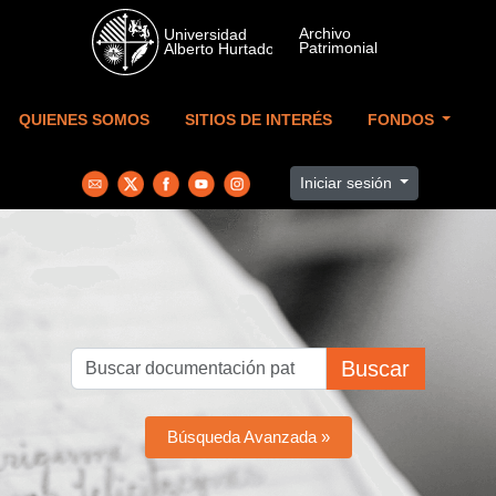
Skip to main content
QUIENES SOMOS
SITIOS DE INTERÉS
FONDOS
Iniciar sesión
Buscar
Búsqueda Avanzada »