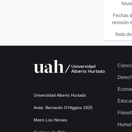
Nivel
Fechas d
revisión 
Nota del
Cienci
Derec
Econo
Universidad Alberto Hurtado
Educa
Avda. Bernardo O’Higgins 1825
Filosof
Metro Los Héroes
Human