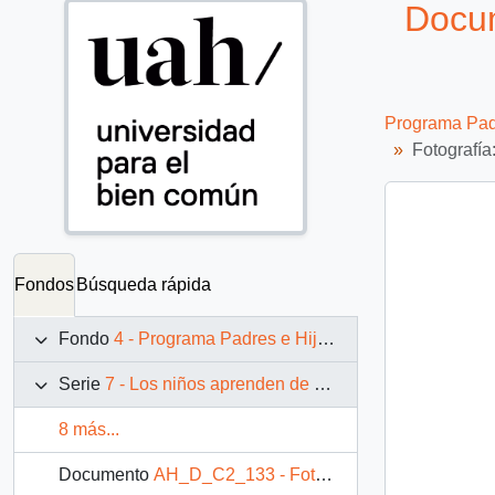
Docum
Programa Padr
Fotografí
Fondos
Búsqueda rápida
Fondo
4 - Programa Padres e Hijos: fotografías de Juan Maino
Serie
7 - Los niños aprenden de nosotros
8 más...
Documento
AH_D_C2_133 - Fotografía: Niños junto a una mesa en un exterior