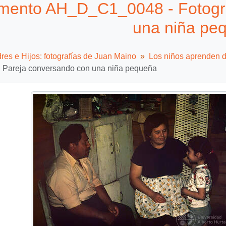
ento AH_D_C1_0048 - Fotogra
una niña pe
es e Hijos: fotografías de Juan Maino
Los niños aprenden d
a: Pareja conversando con una niña pequeña