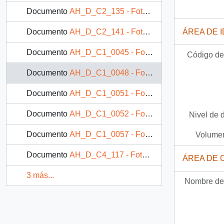
Documento
AH_D_C2_135 - Fotografía: Niños junto a una mesa en un exterior
ÁREA DE 
Documento
AH_D_C2_141 - Fotografía: Niños junto a una mesa en un exterior
Documento
AH_D_C1_0045 - Fotografía: Mujer pensativa en una mesa
Código de 
Documento
AH_D_C1_0048 - Fotografía: Pareja conversando con una niña pequeña
Documento
AH_D_C1_0051 - Fotografía: Pareja jugando con una niña pequeña
Documento
AH_D_C1_0052 - Fotografía: Retrato de familia en una zona rural
Nivel de 
Documento
AH_D_C1_0057 - Fotografía: Pareja en el interior de una casa
Volumen
Documento
AH_D_C4_117 - Fotografía: Niño tomando té y comiendo pan junto a la familia
ÁREA DE 
3 más...
Nombre del