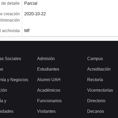
 de detalle
Parcial
e creación
2020-10-22
eliminación
 archivista
MF
as Sociales
Admisión
Campus
ho
Estudiantes
Acreditación
mía y Negocios
Alumni UAH
Rectoría
ción
Académicos
Vicerrectorías
ía y
Funcionarios
Directorio
idades
Visitantes
Decanos