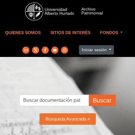
Skip to main content
QUIENES SOMOS
SITIOS DE INTERÉS
FONDOS
Iniciar sesión
Buscar
Búsqueda Avanzada »