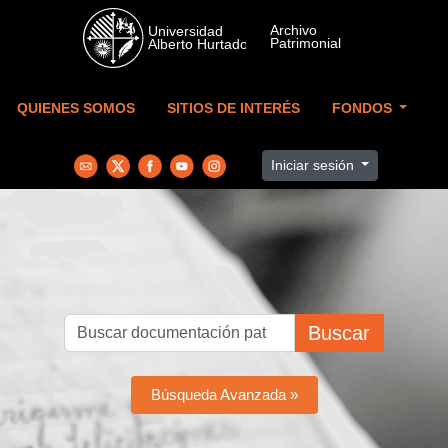
Skip to main content
QUIENES SOMOS
SITIOS DE INTERÉS
FONDOS
Iniciar sesión
Buscar
Búsqueda Avanzada »