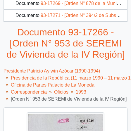
Documento
93-17269 - [Orden N° 878 de la Municipalidad de La Florida]
Documento
93-17271 - [Orden N° 394/2 de Subsecretaría de Previsión Social]
Documento
93-17275 - [Orden N° 728 de la Subsecretaría de Carabineros]
Documento 93-17266 -
Documento
93-17277 - [Orden N° 316 de SEREMI de Justicia de III Región]
[Orden N° 953 de SEREMI
2694 más...
de Vivienda de la IV Región]
Presidente Patricio Aylwin Azócar (1990-1994)
Presidencia de la República (11 marzo 1990 – 11 marzo 
Oficina de Partes Palacio de La Moneda
Correspondencia
Oficios
1993
[Orden N° 953 de SEREMI de Vivienda de la IV Región]