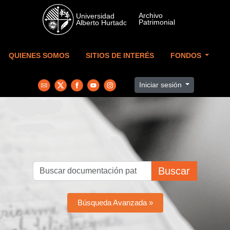
Skip to main content
QUIENES SOMOS
SITIOS DE INTERÉS
FONDOS
Iniciar sesión
Buscar
Búsqueda Avanzada »