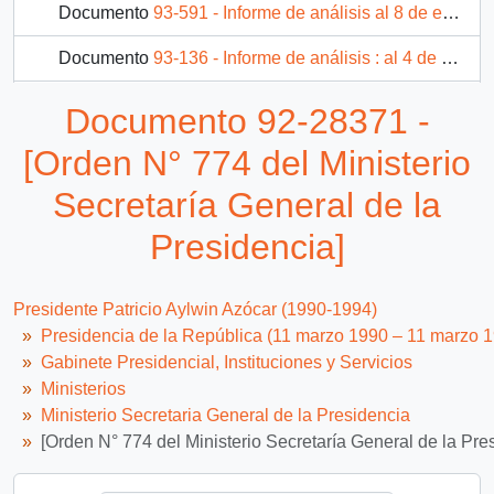
Documento
93-591 - Informe de análisis al 8 de enero de 1993
Documento
93-136 - Informe de análisis : al 4 de enero de 1993
Documento
93-7236 - [Remite Programa Acto Inaugural del Año Internacional de las Poblaciones Indígenas]
Documento 92-28371 -
54 más...
[Orden N° 774 del Ministerio
Secretaría General de la
Presidencia]
Presidente Patricio Aylwin Azócar (1990-1994)
Presidencia de la República (11 marzo 1990 – 11 marzo 
Gabinete Presidencial, Instituciones y Servicios
Ministerios
Ministerio Secretaria General de la Presidencia
[Orden N° 774 del Ministerio Secretaría General de la Pre