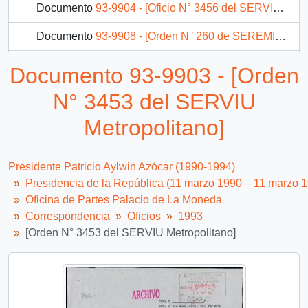
Documento
93-9904 - [Oficio N° 3456 del SERVIU Metropolitano]
Documento
93-9908 - [Orden N° 260 de SEREMI de Salud V Región]
Documento
93-9918 - [Orden N° 382 de la Subsecretaría de Carabineros]
Documento 93-9903 - [Orden
Documento
93-9919 - [Orden N° 0535 del SEREMI de V Región de Valparaíso]
N° 3453 del SERVIU
2910 más...
Metropolitano]
Presidente Patricio Aylwin Azócar (1990-1994)
Presidencia de la República (11 marzo 1990 – 11 marzo 
Oficina de Partes Palacio de La Moneda
Correspondencia
Oficios
1993
[Orden N° 3453 del SERVIU Metropolitano]