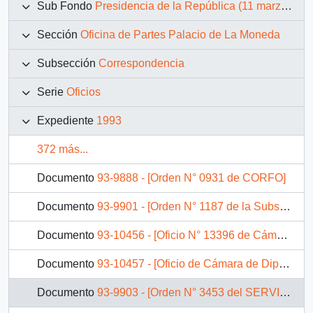
Sub Fondo
Presidencia de la República (11 marzo 1990 – 11 marzo 1994)
Sección
Oficina de Partes Palacio de La Moneda
Subsección
Correspondencia
Serie
Oficios
Expediente
1993
372 más...
Documento
93-9888 - [Orden N° 0931 de CORFO]
Documento
93-9901 - [Orden N° 1187 de la Subsecretaría de Desarrollo Regional y Administrativo]
Documento
93-10456 - [Oficio N° 13396 de Cámara de Diputados, solicita estudiar proyecto de ley en relación MINVU]
Documento
93-10457 - [Oficio de Cámara de Diputados, remite informe]
Documento
93-9903 - [Orden N° 3453 del SERVIU Metropolitano]