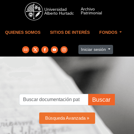
Skip to main content
QUIENES SOMOS
SITIOS DE INTERÉS
FONDOS
Iniciar sesión
Buscar
Búsqueda Avanzada »