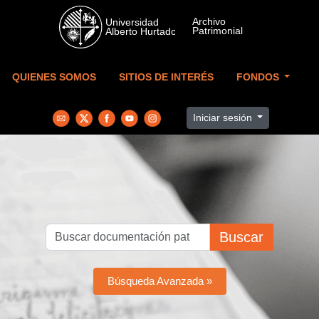
Skip to main content
QUIENES SOMOS
SITIOS DE INTERÉS
FONDOS
Iniciar sesión
Buscar
Búsqueda Avanzada »