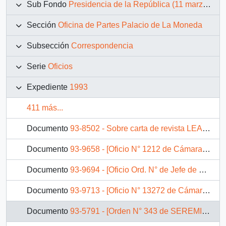
Sub Fondo
Presidencia de la República (11 marzo 1990 – 11 marzo 1994)
Sección
Oficina de Partes Palacio de La Moneda
Subsección
Correspondencia
Serie
Oficios
Expediente
1993
411 más...
Documento
93-8502 - Sobre carta de revista LEADER'S
Documento
93-9658 - [Oficio N° 1212 de Cámara de Diputados, informa aprobación de proyecto de ley]
Documento
93-9694 - [Oficio Ord. N° de Jefe de Gabinete Ministro del Trabajo y Previsión Social, responde]
Documento
93-9713 - [Oficio N° 13272 de Cámara de Diputados, felicita por otorgar patrocinio a proyecto de ley]
Documento
93-5791 - [Orden N° 343 de SEREMI de Vivienda X Región]