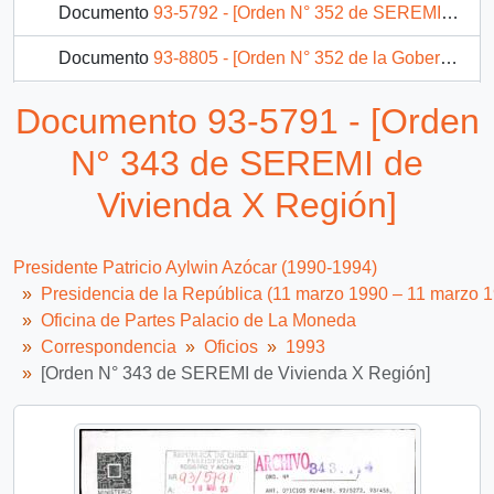
Documento
93-5792 - [Orden N° 352 de SEREMI de Vivienda X Región]
Documento
93-8805 - [Orden N° 352 de la Gobernación Provincial de Cachapoal]
Documento
93-8810 - [Orden N° 935 del Ministerio de Transportes y Telecomunicaciones]
Documento 93-5791 - [Orden
Documento
93-8831 - [Orden N° 94/93 del SEREMI de Justicia IV Región]
N° 343 de SEREMI de
2871 más...
Vivienda X Región]
Presidente Patricio Aylwin Azócar (1990-1994)
Presidencia de la República (11 marzo 1990 – 11 marzo 
Oficina de Partes Palacio de La Moneda
Correspondencia
Oficios
1993
[Orden N° 343 de SEREMI de Vivienda X Región]