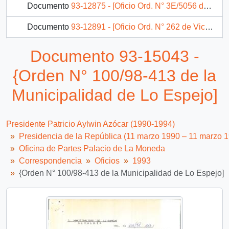
Documento
93-12875 - [Oficio Ord. N° 3E/5056 de Jefe de Gabinete de Ministro de Salud, informa]
Documento
93-12891 - [Oficio Ord. N° 262 de Vicepresidente de la República, sollicita informe]
Documento
93-15089 - [Orden N° 1342 de la Municipalidad de Santiago]
Documento 93-15043 -
Documento
93-15110 - [Orden N° 187 del SEREMI de Justicia XII Región]
{Orden N° 100/98-413 de la
2998 más...
Municipalidad de Lo Espejo]
Presidente Patricio Aylwin Azócar (1990-1994)
Presidencia de la República (11 marzo 1990 – 11 marzo 
Oficina de Partes Palacio de La Moneda
Correspondencia
Oficios
1993
{Orden N° 100/98-413 de la Municipalidad de Lo Espejo]