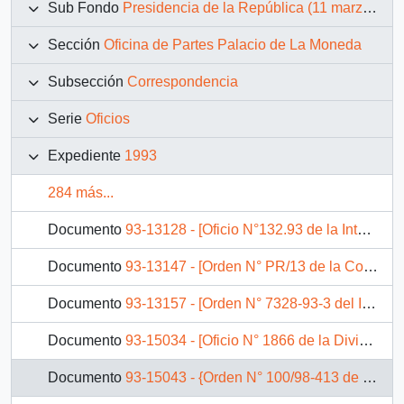
Sub Fondo
Presidencia de la República (11 marzo 1990 – 11 marzo 1994)
Sección
Oficina de Partes Palacio de La Moneda
Subsección
Correspondencia
Serie
Oficios
Expediente
1993
284 más...
Documento
93-13128 - [Oficio N°132.93 de la Intendencia de la IV Región]
Documento
93-13147 - [Orden N° PR/13 de la Comisión Nacional de Energía]
Documento
93-13157 - [Orden N° 7328-93-3 del Instituto de Normalización Previsional]
Documento
93-15034 - [Oficio N° 1866 de la División Economía del Ministerio de Economía]
Documento
93-15043 - {Orden N° 100/98-413 de la Municipalidad de Lo Espejo]