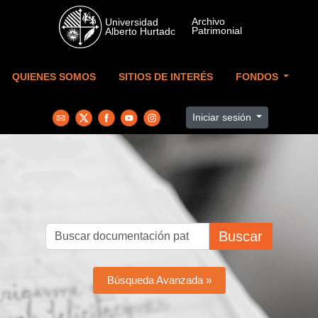
Skip to main content
QUIENES SOMOS
SITIOS DE INTERÉS
FONDOS
Iniciar sesión
Buscar
Búsqueda Avanzada »