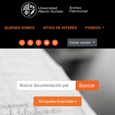
Skip to main content
QUIENES SOMOS
SITIOS DE INTERÉS
FONDOS
Iniciar sesión
Buscar
Búsqueda Avanzada »