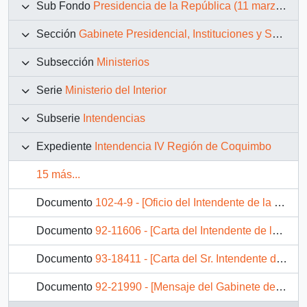
Sub Fondo
Presidencia de la República (11 marzo 1990 – 11 marzo 1994)
Sección
Gabinete Presidencial, Instituciones y Servicios
Subsección
Ministerios
Serie
Ministerio del Interior
Subserie
Intendencias
Expediente
Intendencia IV Región de Coquimbo
15 más...
Documento
102-4-9 - [Oficio del Intendente de la Región de Coquimbo mediante el cual informa acerca de proyectos sociales, económicos y obras de infraestructura sectorializado]
Documento
92-11606 - [Carta del Intendente de la IV Región dirigida al Presidente Patricio Aylwin, referente a solicitudes de organizaciones vecinales]
Documento
93-18411 - [Carta del Sr. Intendente de la Región de Coquimbo, da respuesta a solicitudes de los Pequeños Artesanos de la Piedra Combarbalita]
Documento
92-21990 - [Mensaje del Gabinete de la Intendencia de la Región de Coquimbo dirigido al Asesor Presidencial, Sr. Marcelo Trivelli]