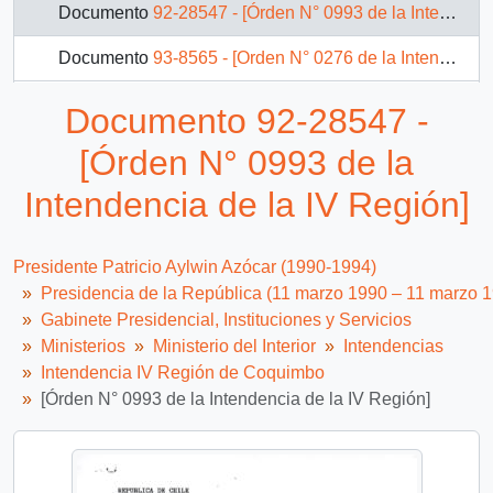
Documento
92-28547 - [Órden N° 0993 de la Intendencia de la IV Región]
Documento
93-8565 - [Orden N° 0276 de la Intendencia de la IV Región]
Documento
92-1120 - [Carta del Jefe de Gabinete de la Presidencia a Intendente de la IV Región]
Documento 92-28547 -
Documento
92-3468 - [Carta del Jefe de Gabinete de la Presidencia a Intendente de la IV Región]
[Órden N° 0993 de la
Documento
93-2153 - Remite listado de obras 1993
Intendencia de la IV Región]
18 más...
Presidente Patricio Aylwin Azócar (1990-1994)
Presidencia de la República (11 marzo 1990 – 11 marzo 
Gabinete Presidencial, Instituciones y Servicios
Ministerios
Ministerio del Interior
Intendencias
Intendencia IV Región de Coquimbo
[Órden N° 0993 de la Intendencia de la IV Región]