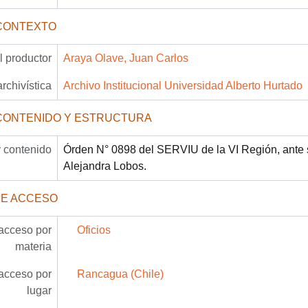
CONTEXTO
 productor
Araya Olave, Juan Carlos
archivística
Archivo Institucional Universidad Alberto Hurtado
CONTENIDO Y ESTRUCTURA
 contenido
Órden N° 0898 del SERVIU de la VI Región, ante s
Alejandra Lobos.
DE ACCESO
acceso por
Oficios
materia
acceso por
Rancagua (Chile)
lugar