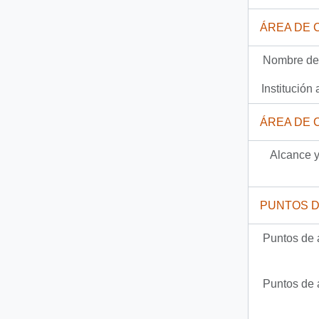
Documento
92-20457 - [Órden N° 482 del Ministerio de Minería]
ÁREA DE 
1359 más...
Nombre del
Institución 
ÁREA DE 
Alcance y
PUNTOS 
Puntos de 
Puntos de 