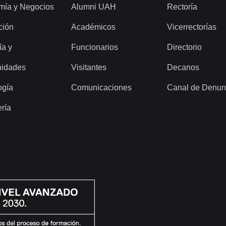
mía y Negocios
Alumni UAH
Rectoría
ción
Académicos
Vicerrectorías
ía y
Funcionarios
Directorio
idades
Visitantes
Decanos
ogía
Comunicaciones
Canal de Denun
ería