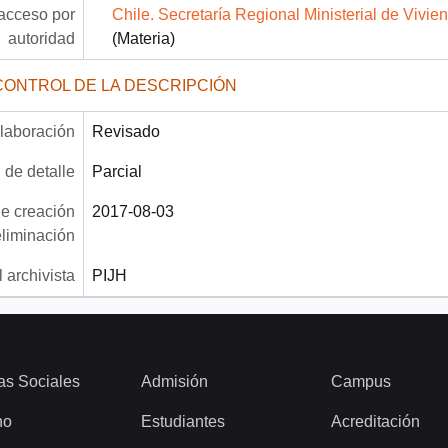
acceso por
Chile. Secretaría Regional Ministerial de Vivi
autoridad
(Materia)
CONTROL DE LA DESCRIPCIÓN
laboración
Revisado
 de detalle
Parcial
e creación
2017-08-03
eliminación
 archivista
PIJH
as Sociales
Admisión
Campus
ho
Estudiantes
Acreditación