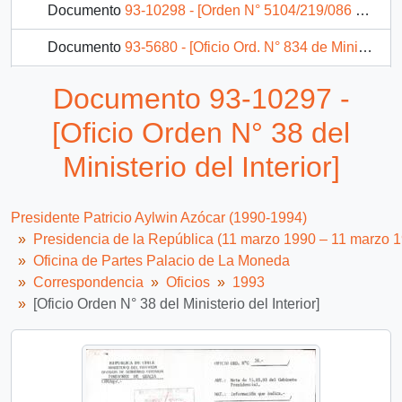
Documento
93-10298 - [Orden N° 5104/219/086 del Ministerio de Obras Públicas]
Documento
93-5680 - [Oficio Ord. N° 834 de Ministro de Vivienda y Urbanismo, informa]
Documento
93-5691 - [Oficio Ord. N° 210 de Subsecretario de Carabineros, remite información]
Documento 93-10297 -
Documento
93-5698 - [Oficio Ord. N°257 de Ministro del Trabajo, informa]
[Oficio Orden N° 38 del
2836 más...
Ministerio del Interior]
Presidente Patricio Aylwin Azócar (1990-1994)
Presidencia de la República (11 marzo 1990 – 11 marzo 
Oficina de Partes Palacio de La Moneda
Correspondencia
Oficios
1993
[Oficio Orden N° 38 del Ministerio del Interior]