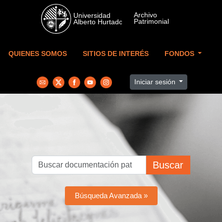
Skip to main content
QUIENES SOMOS
SITIOS DE INTERÉS
FONDOS
Iniciar sesión
Buscar
Búsqueda Avanzada »