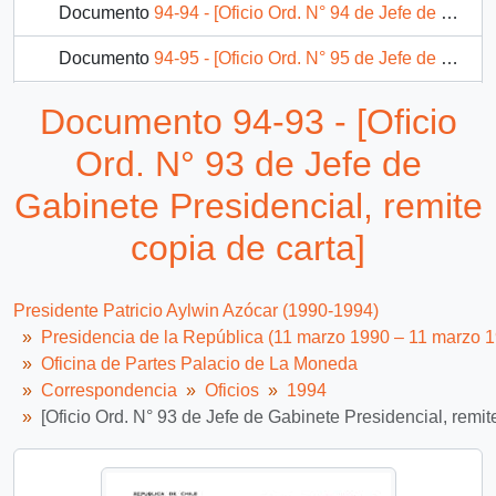
Documento
94-94 - [Oficio Ord. N° 94 de Jefe de Gabinete Presidencial, remite copia de carta]
Documento
94-95 - [Oficio Ord. N° 95 de Jefe de Gabinete Presidencial, remite copia de carta]
Documento
94-96 - [Oficio Ord. N° 96 de Jefe de Gabinete Presidencial, remite copia de carta]
Documento 94-93 - [Oficio
Documento
94-97 - [Oficio Ord. N° 97 de Jefe de Gabinete Presidencial, remite copia de carta]
Ord. N° 93 de Jefe de
323 más...
Gabinete Presidencial, remite
copia de carta]
Presidente Patricio Aylwin Azócar (1990-1994)
Presidencia de la República (11 marzo 1990 – 11 marzo 
Oficina de Partes Palacio de La Moneda
Correspondencia
Oficios
1994
[Oficio Ord. N° 93 de Jefe de Gabinete Presidencial, remit