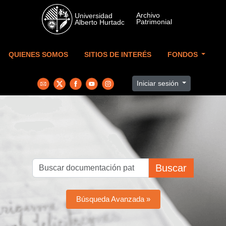
Skip to main content
QUIENES SOMOS
SITIOS DE INTERÉS
FONDOS
Iniciar sesión
Buscar
Búsqueda Avanzada »