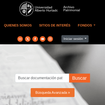
Skip to main content
QUIENES SOMOS
SITIOS DE INTERÉS
FONDOS
Iniciar sesión
Buscar
Búsqueda Avanzada »