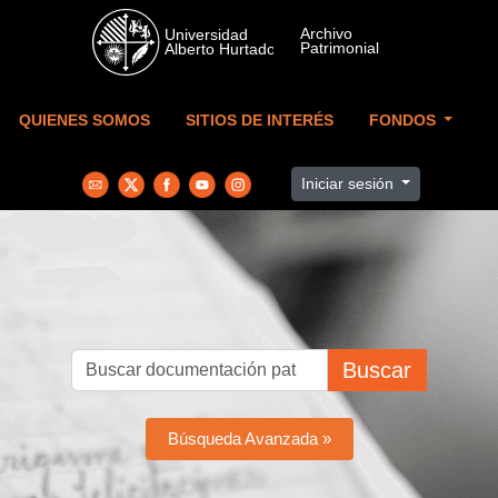
Skip to main content
QUIENES SOMOS
SITIOS DE INTERÉS
FONDOS
Iniciar sesión
Buscar
Búsqueda Avanzada »