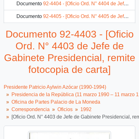
Documento
92-4404 - [Oficio Ord. N° 4404 de Jefe de Gabinete Presidencial, remite fotocopia de carta]
Documento
92-4405 - [Oficio Ord. N° 4405 de Jefe de Gabinete Presidencial, remite fotocopia de carta]
Documento
92-4406 - [Oficio Ord. N° 4406 de Jefe de Gabinete Presidencial, remite fotocopia de carta]
Documento 92-4403 - [Oficio
Documento
92-4407 - [Oficio Ord. N° 4407 de Jefe de Gabinete Presidencial, remite fotocopia de carta]
Ord. N° 4403 de Jefe de
675 más...
Gabinete Presidencial, remite
fotocopia de carta]
Presidente Patricio Aylwin Azócar (1990-1994)
Presidencia de la República (11 marzo 1990 – 11 marzo 
Oficina de Partes Palacio de La Moneda
Correspondencia
Oficios
1992
[Oficio Ord. N° 4403 de Jefe de Gabinete Presidencial, rem