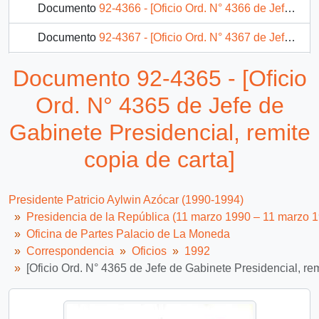
Documento
92-4366 - [Oficio Ord. N° 4366 de Jefe de Gabinete Presidencial, remite copia de carta]
Documento
92-4367 - [Oficio Ord. N° 4367 de Jefe de Gabinete Presidencial, remite copia de carta]
Documento
92-4368 - [Oficio Ord. N° 4368 de Jefe de Gabinete Presidencial, remite copia de carta]
Documento 92-4365 - [Oficio
Documento
92-4369 - [Oficio Ord. N° 4369 de Jefe de Gabinete Presidencial, remite copia de carta]
Ord. N° 4365 de Jefe de
734 más...
Gabinete Presidencial, remite
copia de carta]
Presidente Patricio Aylwin Azócar (1990-1994)
Presidencia de la República (11 marzo 1990 – 11 marzo 
Oficina de Partes Palacio de La Moneda
Correspondencia
Oficios
1992
[Oficio Ord. N° 4365 de Jefe de Gabinete Presidencial, rem