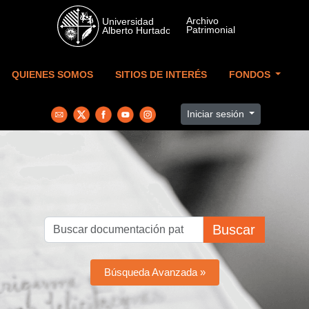
Skip to main content
QUIENES SOMOS
SITIOS DE INTERÉS
FONDOS
Iniciar sesión
Buscar
Búsqueda Avanzada »