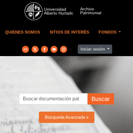
Skip to main content
QUIENES SOMOS
SITIOS DE INTERÉS
FONDOS
Iniciar sesión
Buscar
Búsqueda Avanzada »