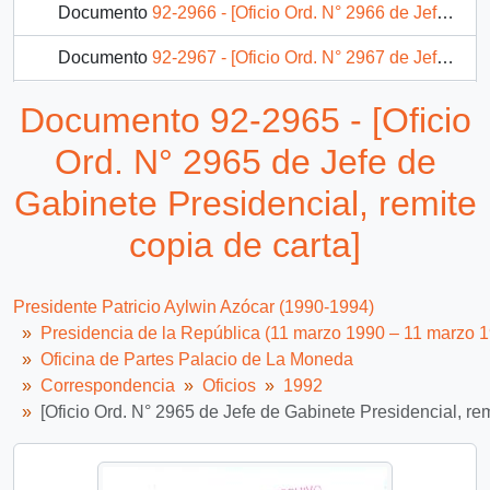
Documento
92-2966 - [Oficio Ord. N° 2966 de Jefe de Gabinete Presidencial, remite copia de carta]
Documento
92-2967 - [Oficio Ord. N° 2967 de Jefe de Gabinete Presidencial, remite copia de carta]
Documento
92-2968 - [Oficio Ord. N° 2968 de Jefe de Gabinete Presidencial, remite copia de carta]
Documento 92-2965 - [Oficio
Documento
92-2969 - [Oficio Ord. N° 2969 de Jefe de Gabinete Presidencial, remite copia de carta]
Ord. N° 2965 de Jefe de
170 más...
Gabinete Presidencial, remite
copia de carta]
Presidente Patricio Aylwin Azócar (1990-1994)
Presidencia de la República (11 marzo 1990 – 11 marzo 
Oficina de Partes Palacio de La Moneda
Correspondencia
Oficios
1992
[Oficio Ord. N° 2965 de Jefe de Gabinete Presidencial, rem