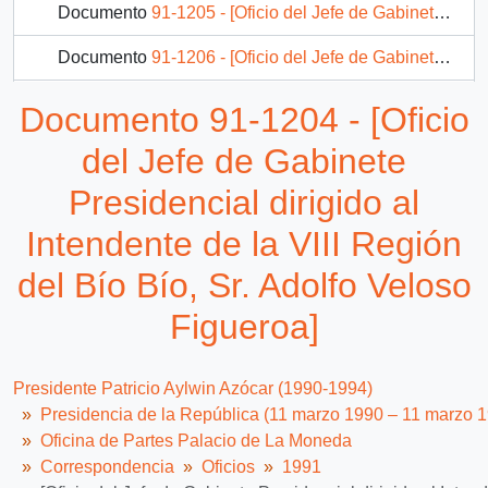
Documento
91-1205 - [Oficio del Jefe de Gabinete Presidencial dirigido al Intendente de la III Región de Atacama, Sr. Raúl Barrionuevo]
Documento
91-1206 - [Oficio del Jefe de Gabinete Presidencial dirigido al Intendente de la X Región de Los Lagos, Sr. Rabindranath Quinteros]
Documento
91-1207 - [Oficio del Jefe de Gabinete Presidencial dirigido a la Subsecretaria de Justicia, Sra. Martita Wonrner Tapia]
Documento 91-1204 - [Oficio
Documento
91-1209 - [Oficio del Jefe de Gabinete Presidencial dirigido al Presidente del Banco del Estado de Chile]
del Jefe de Gabinete
282 más...
Presidencial dirigido al
Intendente de la VIII Región
del Bío Bío, Sr. Adolfo Veloso
Figueroa]
Presidente Patricio Aylwin Azócar (1990-1994)
Presidencia de la República (11 marzo 1990 – 11 marzo 
Oficina de Partes Palacio de La Moneda
Correspondencia
Oficios
1991