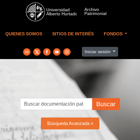
Skip to main content
QUIENES SOMOS
SITIOS DE INTERÉS
FONDOS
Iniciar sesión
Buscar
Búsqueda Avanzada »