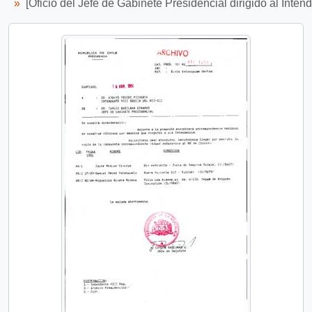
[Oficio del Jefe de Gabinete Presidencial dirigido al Inten