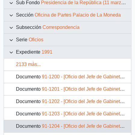
Sub Fondo
Presidencia de la República (11 marzo 1990 – 11 marzo 1994)
Sección
Oficina de Partes Palacio de La Moneda
Subsección
Correspondencia
Serie
Oficios
Expediente
1991
2133 más...
Documento
91-1200 - [Oficio del Jefe de Gabinete Presidencial dirigido al Gobernador Provincial de Choapa]
Documento
91-1201 - [Oficio del Jefe de Gabinete Presidencial dirigido al Intendente de la VII Región del Maule]
Documento
91-1202 - [Oficio del Jefe de Gabinete Presidencial dirigido al Intendente de la V Región de Valparaíso]
Documento
91-1203 - [Oficio del Jefe de Gabinete Presidencial dirigido al Intendente de la IX Región de la Araucanía, Sr. Fernando Chuecas]
Documento
91-1204 - [Oficio del Jefe de Gabinete Presidencial dirigido al Intendente de la VIII Región del Bío Bío, Sr. Adolfo Veloso Figueroa]