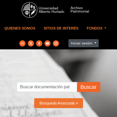
Skip to main content
QUIENES SOMOS
SITIOS DE INTERÉS
FONDOS
Iniciar sesión
Buscar
Búsqueda Avanzada »