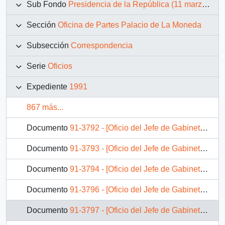
Sub Fondo
Presidencia de la República (11 marzo 1990 – 11 marzo 1994)
Sección
Oficina de Partes Palacio de La Moneda
Subsección
Correspondencia
Serie
Oficios
Expediente
1991
867 más...
Documento
91-3792 - [Oficio del Jefe de Gabinete Presidencial dirigido al Director de Impuestos Internos]
Documento
91-3793 - [Oficio del Jefe de Gabinete Presidencial dirigido al Secretario Regional Ministerial de Justicia de la Región Metropolitana]
Documento
91-3794 - [Oficio del Jefe de Gabinete Presidencial dirigido al Subsecretario de Desarrollo Regional]
Documento
91-3796 - [Oficio del Jefe de Gabinete Presidencial dirigido al Alcalde de Concepción]
Documento
91-3797 - [Oficio del Jefe de Gabinete Presidencial dirigido al Gobernador Provincial de Cautín]