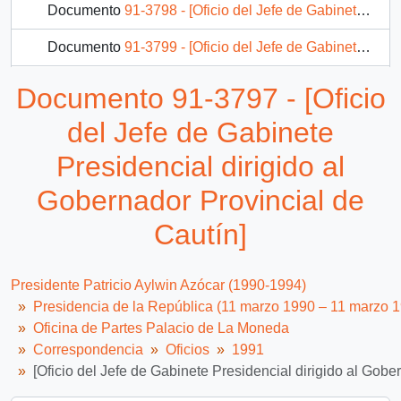
Documento
91-3798 - [Oficio del Jefe de Gabinete Presidencial dirigido al Director del I.N.P.]
Documento
91-3799 - [Oficio del Jefe de Gabinete Presidencial dirigido al Intendente de la V Región]
Documento
91-3800 - [Oficio del Jefe de Gabinete Presidencial dirigido al Ministro del Trabajo y Previsión Social]
Documento 91-3797 - [Oficio
Documento
91-2501 - [Remite Oficio N° 1243 del Senado]
del Jefe de Gabinete
1548 más...
Presidencial dirigido al
Gobernador Provincial de
Cautín]
Presidente Patricio Aylwin Azócar (1990-1994)
Presidencia de la República (11 marzo 1990 – 11 marzo 
Oficina de Partes Palacio de La Moneda
Correspondencia
Oficios
1991
[Oficio del Jefe de Gabinete Presidencial dirigido al Gobe