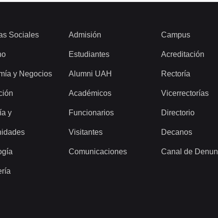
as Sociales
Admisión
Campus
ho
Estudiantes
Acreditación
mía y Negocios
Alumni UAH
Rectoría
ción
Académicos
Vicerrectorías
ía y
Funcionarios
Directorio
idades
Visitantes
Decanos
ogía
Comunicaciones
Canal de Denun
ería