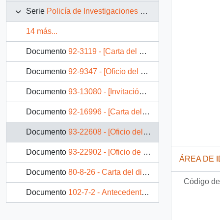
Serie
Policía de Investigaciones de Chile
14 más...
Documento
92-3119 - [Carta del Director General de la Policía de Investigaciones dirigida al Jefe de Gabinete Presidencial]
Documento
92-9347 - [Oficio del Director General Interino de la Policía de Investigaciones de Chile dirigido al Jefe de Gabinete Presidencial]
Documento
93-13080 - [Invitación al Sexagésimo Aniversario de la Policía de Investigaciones de Chile]
Documento
92-16996 - [Carta del Presidente de la Corporación Mutual de Discapacitados en Actos de Servicio de las, FF.AA., Carabineros y Policía de Investigaciones de Chile]
Documento
93-22608 - [Oficio del Director de la Policía de Investigaciones dirigido al Jefe de Gabinete Presidencial, mediante el cual extiende invitación al Presidente Patricio Aylwin, para ser partícipe de la Ceremonia de Graduación de aspirantes a Oficiales Policiales, Promoción 1991-1993]
Documento
93-22902 - [Oficio de la Jefatura de Instrucción de la Policía de Investigaciones de Chile dirigido al Gabinete Presidencial, referente a solicitud de postulación]
ÁREA DE 
Documento
80-8-26 - Carta del director general de la Policía de Investigaciones de Chile, sr. Horacio Toro Iturra, dirigida al Excelentísimo Presidente de la República de Chile, Don Patricio Aylwin Azócar
Código de 
Documento
102-7-2 - Antecedentes relativos a INTERPOL
Documento
102-7-4 - Resolución judicial dictada por la Ministra en Visita del 3.º Juzgado del Crimen de Santiago, mediante la cual se ordena a la Prefectura de Investigaciones practicar diligencias para esclarecer el delito de secuestro de Alfonso Chanfreau