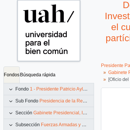
D
Invest
el c
partí
Presidente Pa
Gabinete P
Fondos
Búsqueda rápida
[Oficio de
Fondo
1 - Presidente Patricio Aylwin Azócar (1990-1994)
Sub Fondo
Presidencia de la República (11 marzo 1990 – 11 marzo 1994)
Sección
Gabinete Presidencial, Instituciones y Servicios
Subsección
Fuerzas Armadas y Carabineros