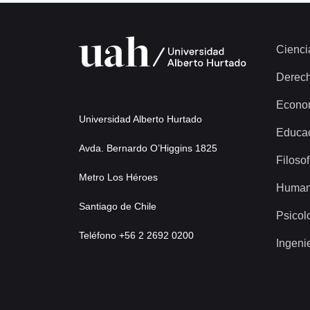
Cienci
Derec
Econo
Universidad Alberto Hurtado
Educa
Avda. Bernardo O’Higgins 1825
Filosof
Metro Los Héroes
Human
Santiago de Chile
Psicol
Teléfono +56 2 2692 0200
Ingeni