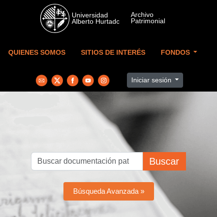
Skip to main content
QUIENES SOMOS
SITIOS DE INTERÉS
FONDOS
Iniciar sesión
Buscar
Búsqueda Avanzada »