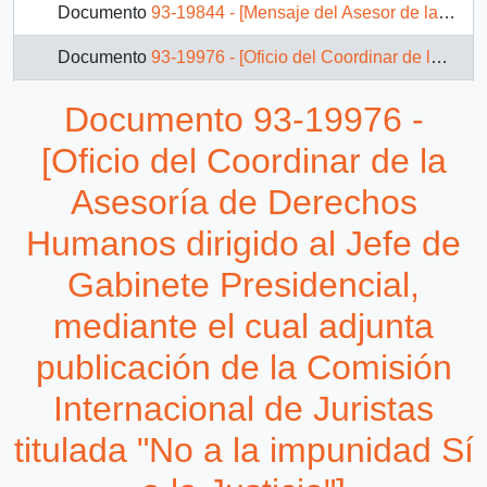
Documento
93-19844 - [Mensaje del Asesor de la Dirección General de Relaciones Económicas Internacionales sobre materiales referente a gira presidencial a Nueva Zelandia]
Documento
93-19976 - [Oficio del Coordinar de la Asesoría de Derechos Humanos dirigido al Jefe de Gabinete Presidencial, mediante el cual adjunta publicación de la Comisión Internacional de Juristas titulada "No a la impunidad Sí a la Justicia"]
Documento
93-25801 - [Agradece obsequios y saludos de navidad y año nuevo]
Documento 93-19976 -
Documento
93-566 - [Carta al Presidente de los Estados Unidos de América]
[Oficio del Coordinar de la
Documento
93-567 - [Carta al Presidente de la Universidad de París I Panthéon-Sorbonne]
Asesoría de Derechos
Humanos dirigido al Jefe de
Documento
93-568 - [Agradece regalo recibido por el Presidente de la República del Paraguay]
Gabinete Presidencial,
19 más...
mediante el cual adjunta
publicación de la Comisión
Internacional de Juristas
titulada "No a la impunidad Sí