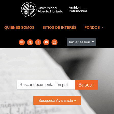
Skip to main content
QUIENES SOMOS
SITIOS DE INTERÉS
FONDOS
Iniciar sesión
Buscar
Búsqueda Avanzada »