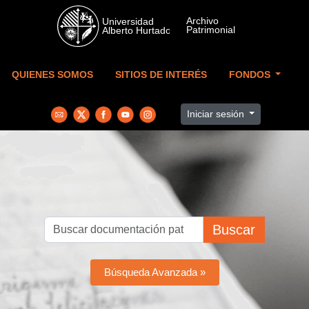
Skip to main content
QUIENES SOMOS
SITIOS DE INTERÉS
FONDOS
Iniciar sesión
Buscar
Búsqueda Avanzada »