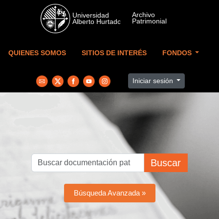
Skip to main content
QUIENES SOMOS
SITIOS DE INTERÉS
FONDOS
Iniciar sesión
Buscar
Búsqueda Avanzada »