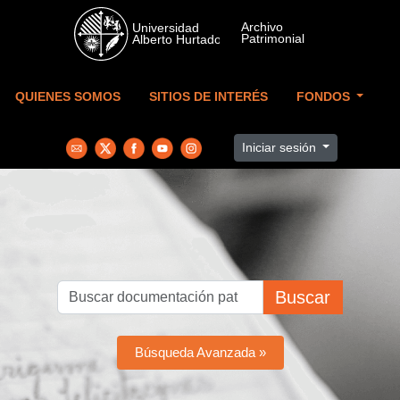
Skip to main content
QUIENES SOMOS
SITIOS DE INTERÉS
FONDOS
Iniciar sesión
Buscar
Búsqueda Avanzada »