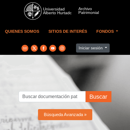
Skip to main content
QUIENES SOMOS
SITIOS DE INTERÉS
FONDOS
Iniciar sesión
Buscar
Búsqueda Avanzada »