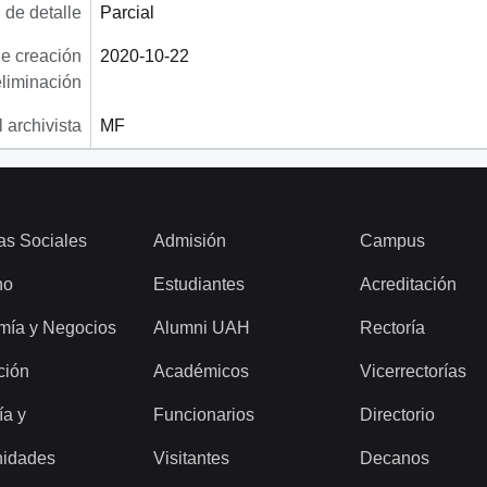
 de detalle
Parcial
e creación
2020-10-22
eliminación
 archivista
MF
as Sociales
Admisión
Campus
ho
Estudiantes
Acreditación
mía y Negocios
Alumni UAH
Rectoría
ción
Académicos
Vicerrectorías
ía y
Funcionarios
Directorio
idades
Visitantes
Decanos