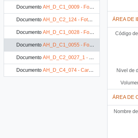
Documento
AH_D_C1_0009 - Fotografía: Niña pequeña acostada sobre una cama
ÁREA DE 
Documento
AH_D_C2_124 - Fotografía: Mujer alimentando a un infante
Documento
AH_D_C1_0028 - Fotografía: Niña comiendo
Código de 
Documento
AH_D_C1_0055 - Fotografía: Dos niñas comiendo en el interior de una escuela
Documento
AH_D_C2_0027_1 - Fotografía: Familia compartiendo una comida
Documento
AH_D_C4_074 - Cartel ¿Qué necesitamos comer?
Nivel de 
Volumen
ÁREA DE 
Nombre del