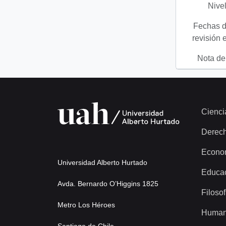
Nivel
Fechas d
revisión 
Nota del
Cienci
Derec
Econo
Universidad Alberto Hurtado
Educa
Avda. Bernardo O’Higgins 1825
Filosof
Metro Los Héroes
Human