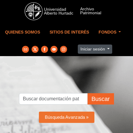
Skip to main content
QUIENES SOMOS
SITIOS DE INTERÉS
FONDOS
Iniciar sesión
Buscar
Búsqueda Avanzada »