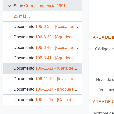
Serie
Correspondencia 1991
25 más...
Documento
106-3-38 - [Acusa recibo de carta, recibida por la Comisión Chilena de Derechos Humanos, donde adjunta un texto elaborado por dicha Comisión para S.E. el Presidente de la República]
Documento
106-3-39 - [Agradece el envío de un ejemplar de la Guía del Cuerpo Diplomático y de los Organismos Internacionales , actualizada al año 1991]
ÁREA DE 
Documento
106-3-40 - [Acusa recibo de carta con fecha 27 de Mayo, dirigida a S.E. el Presidente de la República, donde le informa sobre la Colecta Anual de la Liga Chilena contra la Epilepsia]
Código de 
Documento
106-3-41 - [Agradece el envío del libro Maluco]
Documento
106-11-11 - [Carta de gratitud]
Documento
106-11-10 - [Invitación de inauguración al presidente]
Nivel de 
Documento
106-11-14 - [Propuestas de gobierno]
Volumen
Documento
106-11-17 - [Carta de agradecimiento]
ÁREA DE 
Documento
106-11-19 - [Solicitud de información]
Nombre del