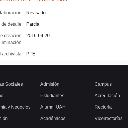
laboración
Revisado
 de detalle
Parcial
e creación
2016-09-20
eliminación
 archivista
PFE
as Sociales
Admisión
Campus
ho
Estudiantes
Acreditación
mía y Negocios
Alumni UAH
Rectoría
ción
Académicos
Vicerrectorías