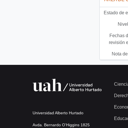
Estado de e
Nivel
Fechas d
revisión 
Nota del
Cienci
Derec
Econo
Universidad Alberto Hurtado
Educa
Avda. Bernardo O’Higgins 1825