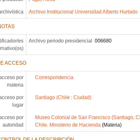
archivística
Archivo Institucional Universidad Alberto Hurtado
NOTAS
tificador/es
Archivo periodo presidencial
006680
ernativo(os)
DE ACCESO
acceso por
Correspondencia
materia
acceso por
Santiago (Chile : Ciudad)
lugar
acceso por
Museo Colonial de San Francisco (Santiago, Ch
autoridad
Chile. Ministerio de Hacienda
(Materia)
CONTROL DE LA DESCRIPCIÓN