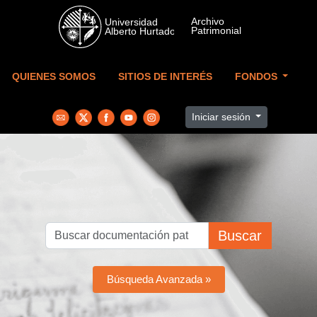
Skip to main content
QUIENES SOMOS
SITIOS DE INTERÉS
FONDOS
Iniciar sesión
Buscar
Búsqueda Avanzada »