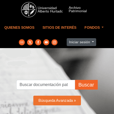
Skip to main content
QUIENES SOMOS
SITIOS DE INTERÉS
FONDOS
Iniciar sesión
Buscar
Búsqueda Avanzada »