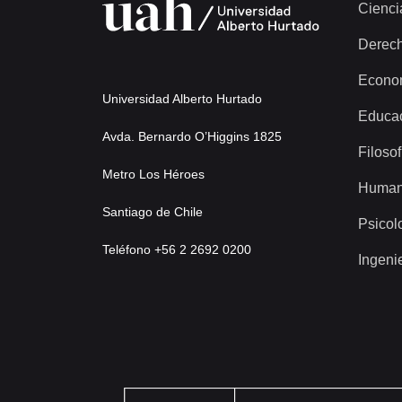
Cienci
Derec
Econo
Universidad Alberto Hurtado
Educa
Avda. Bernardo O’Higgins 1825
Filosof
Metro Los Héroes
Human
Santiago de Chile
Psicol
Teléfono +56 2 2692 0200
Ingeni