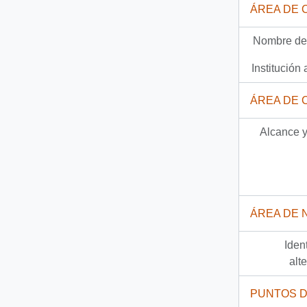
ÁREA DE 
111 más...
Nombre del
Institución 
ÁREA DE 
Alcance y
ÁREA DE 
Iden
alt
PUNTOS 