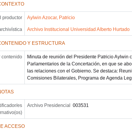
CONTEXTO
 productor
Aylwin Azocar, Patricio
archivística
Archivo Institucional Universidad Alberto Hurtado
CONTENIDO Y ESTRUCTURA
 contenido
Minuta de reunión del Presidente Patricio Aylwin 
Parlamentarios de la Concertación, en que se abo
las relaciones con el Gobierno. Se destaca: Reun
Comisiones Bilaterales, Programa de Agenda Legis
NOTAS
tificador/es
Archivo Presidencial
003531
ernativo(os)
DE ACCESO