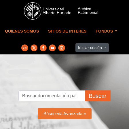
Skip to main content
QUIENES SOMOS
SITIOS DE INTERÉS
FONDOS
Iniciar sesión
Buscar
Búsqueda Avanzada »