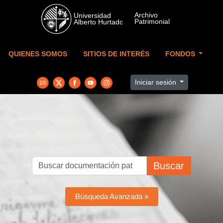
Skip to main content
QUIENES SOMOS
SITIOS DE INTERÉS
FONDOS
Iniciar sesión
Buscar
Búsqueda Avanzada »