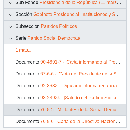
Sub Fondo
Presidencia de la República (11 marzo 1990 – 11 marzo 1994)
Sección
Gabinete Presidencial, Instituciones y Servicios
Subsección
Partidos Políticos
Serie
Partido Social Demócrata
1 más...
Documento
90-4691-7 - [Carta informando al Presidente del Partido Social Democracia la consideración del Presidente respecto el "Proyecto Terranova" y el envio de su fax a la comomision encargada].
Documento
67-6-6 - [Carta del Presidente de la Social Democracia al Ministro del Interior]
Documento
92-8632 - [Diputado informa renuncia a Partido Social Democráta de Chile]
Documento
93-23924 - [Saludo del Partido Social Demócrata de Suecia dirigido al Presidente Patricio Aylwin]
Documento
76-8-5 - Militantes de la Social Democracia Chilena propuestos oficialmente por el partido para cargos de embajadores, intendentes, gobernadores y seremis
Documento
76-8-6 - Carta de la Directiva Nacional a Miembros de los Consejos Regionales y Consejeros Nacionales