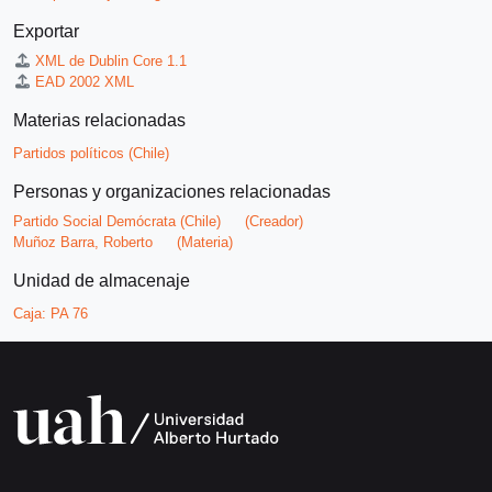
Exportar
XML de Dublin Core 1.1
EAD 2002 XML
Materias relacionadas
Partidos políticos (Chile)
Personas y organizaciones relacionadas
Partido Social Demócrata (Chile)
(Creador)
Muñoz Barra, Roberto
(Materia)
Unidad de almacenaje
Caja:
PA 76