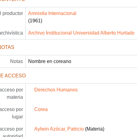
 productor
Amnistía Internacional
(1961)
archivística
Archivo Institucional Universidad Alberto Hurtado
NOTAS
Notas
Nombre en coreano
DE ACCESO
acceso por
Derechos Humanos
materia
acceso por
Corea
lugar
acceso por
Aylwin Azócar, Patricio
(Materia)
autoridad