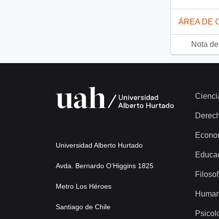
ÁREA DE 
Nota del
Cienci
Derec
Econo
Universidad Alberto Hurtado
Educa
Avda. Bernardo O’Higgins 1825
Filosof
Metro Los Héroes
Human
Santiago de Chile
Psicol