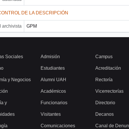
CONTROL DE LA DESCRIPCIÓN
 archivista
GPM
as Sociales
Admisión
Campus
ho
Estudiantes
Acreditación
mía y Negocios
Alumni UAH
Rectoría
ción
Académicos
Vicerrectorías
ía y
Funcionarios
Directorio
idades
Visitantes
Decanos
ogía
Comunicaciones
Canal de Denun