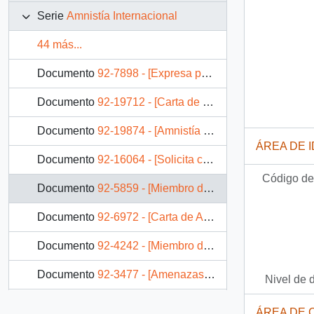
Serie
Amnistía Internacional
44 más...
Documento
92-7898 - [Expresa preocupación por informes de Amnistia Internacional por mapuches detenidos desaparecidos]
Documento
92-19712 - [Carta de miembro de Amnistía Internacional]
Documento
92-19874 - [Amnistía Internacional se opone a pena de muerte]
ÁREA DE 
Documento
92-16064 - [Solicita cambiar la sentencia de muerte de Juan Salvo Zuñiga]
Código de 
Documento
92-5859 - [Miembro de Amnistía Internacional de Corea del Sur expresa su preocupación por la situación de Codepu]
Documento
92-6972 - [Carta de Amnistía Internacional sobre desaparición de mapuches]
Documento
92-4242 - [Miembro de Amnistía Internacional sobre pena de muerte en Chile]
Documento
92-3477 - [Amenazas a CODEPU]
Nivel de 
Documento
92-16290 - [Carta de opinión de miembro de amnistía internacional sobre Caso Nelson Wladimiro Curiñir Lincoqueo]
ÁREA DE 