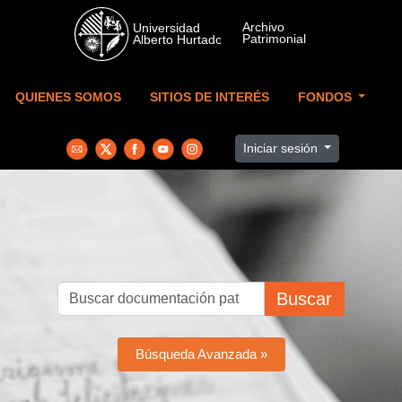
Skip to main content
QUIENES SOMOS
SITIOS DE INTERÉS
FONDOS
Iniciar sesión
Buscar
Búsqueda Avanzada »