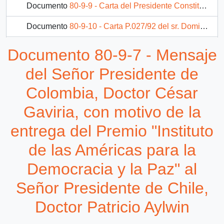
Documento
80-9-9 - Carta del Presidente Constitucional de los Estados Unidos Mexicanos, sr. Carlos Salinas de Gortari, dirigida al Excelentísimo señor Patricio Aylwin, Presidente de la República de Chile
Documento
80-9-10 - Carta P.027/92 del sr. Domingo Santa María, dirigida al Excmo. Señor Patricio Aylwin A. Presidente de la República
Documento
80-9-11 - Carta del sr. José Napoleon Duarte D., dirigida al Excelentísimo Señor Presidente Patricio Alywin
Documento 80-9-7 - Mensaje
79 más...
del Señor Presidente de
Colombia, Doctor César
Gaviria, con motivo de la
entrega del Premio "Instituto
de las Américas para la
Democracia y la Paz" al
Señor Presidente de Chile,
Doctor Patricio Aylwin