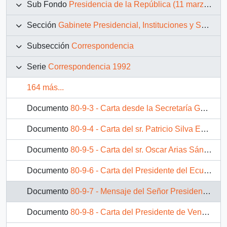
Sub Fondo
Presidencia de la República (11 marzo 1990 – 11 marzo 1994)
Sección
Gabinete Presidencial, Instituciones y Servicios
Subsección
Correspondencia
Serie
Correspondencia 1992
164 más...
Documento
80-9-3 - Carta desde la Secretaría General del Partido Social Cristiano de Caracas, Venezuela, del sr. Eduardo Fernández, dirigida Señor Patricio Aylwin, Presidente de la República
Documento
80-9-4 - Carta del sr. Patricio Silva Echenique, dirigida al Excelentísimo Señor Patricio Aylwin Azocar Presidente de la República de Chile
Documento
80-9-5 - Carta del sr. Oscar Arias Sánchez dirigida al Señor Presidente Patricio Aylwin Azocar
Documento
80-9-6 - Carta del Presidente del Ecuador, sr. Rodrigo Borja, dirigida Al Excelentísimo Señor Don Patricio Aylwin Azócar, Presidente de Chile
Documento
80-9-7 - Mensaje del Señor Presidente de Colombia, Doctor César Gaviria, con motivo de la entrega del Premio "Instituto de las Américas para la Democracia y la Paz" al Señor Presidente de Chile, Doctor Patricio Aylwin
Documento
80-9-8 - Carta del Presidente de Venezuela, sr. Carlos Andrés Pérez, dirigida al Señor Patricio Aylwin, Presidente de la República