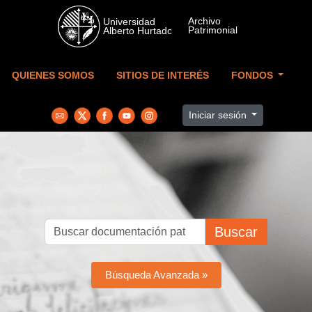
Skip to main content
QUIENES SOMOS
SITIOS DE INTERÉS
FONDOS
Iniciar sesión
Buscar
Búsqueda Avanzada »