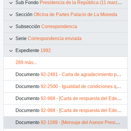
Sub Fondo
Presidencia de la República (11 marzo 1990 – 11 marzo 1994)
Sección
Oficina de Partes Palacio de La Moneda
Subsección
Correspondencia
Serie
Correspondencia enviada
Expediente
1992
289 más...
Documento
92-2481 - Carta de agradecimiento por libro enviado
Documento
92-2500 - Igualdad de condiciones que a Carabineros e Investigaciones, en lo que a mejoras de asignaciones de riesgo para Gendarmería
Documento
92-988 - [Carta de respuesta del Edecán Militar de la Presidencia, ante invitación del Gran Circo Teatro S.A. dirigida al Presidente Patricio Aylwin]
Documento
92-988 - [Carta de respuesta del Edecán Militar de la Presidencia, ante invitación del Gran Circo Teatro S.A. dirigida al Presidente Patricio Aylwin]
Documento
92-1169 - [Mensaje del Asesor Presidencial dirigido al Embajador Representante Permanente en Ginebra, Sr. Ernesto Tironi]