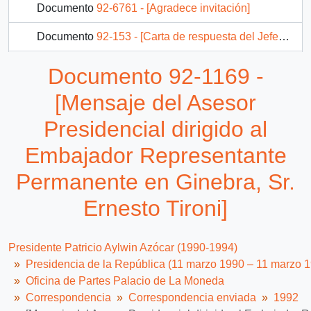
Documento
92-6761 - [Agradece invitación]
Documento
92-153 - [Carta de respuesta del Jefe de Gabinete Presidencial ante molestia de particular por situación de Erick Honecker]
Documento
92-156 - [Mensaje del Jefe de Gabinete Presidencial dirigido al Subsecretario de Hacienda]
Documento 92-1169 -
Documento
92-5841 - [Agradece saludos por aniversario del gobierno]
[Mensaje del Asesor
1473 más...
Presidencial dirigido al
Embajador Representante
Permanente en Ginebra, Sr.
Ernesto Tironi]
Presidente Patricio Aylwin Azócar (1990-1994)
Presidencia de la República (11 marzo 1990 – 11 marzo 
Oficina de Partes Palacio de La Moneda
Correspondencia
Correspondencia enviada
1992