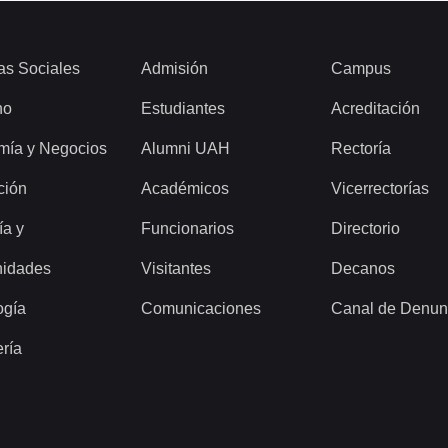
as Sociales
Admisión
Campus
ho
Estudiantes
Acreditación
mía y Negocios
Alumni UAH
Rectoría
ción
Académicos
Vicerrectorías
ía y
Funcionarios
Directorio
idades
Visitantes
Decanos
ogía
Comunicaciones
Canal de Denun
ería