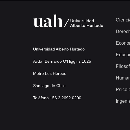
Cienci
Derec
Econo
Universidad Alberto Hurtado
Educa
Avda. Bernardo O’Higgins 1825
Filosof
Metro Los Héroes
Human
Santiago de Chile
Psicol
Teléfono +56 2 2692 0200
Ingeni