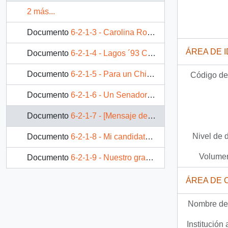
2 más...
Documento
6-2-1-3 - Carolina Rossetti Diputada
ÁREA DE 
Documento
6-2-1-4 - Lagos ´93 Concertación
Documento
6-2-1-5 - Para un Chile de verdad, Jaime Estévez, un Senador de verdad
Código de 
Documento
6-2-1-6 - Un Senador de dedicación completa para Santiago
Documento
6-2-1-7 - [Mensaje de Candidata a Diputada de la Concertación, Carolina Rossetti]
Nivel de 
Documento
6-2-1-8 - Mi candidato por Providencia
Volumen
Documento
6-2-1-9 - Nuestro gran salto al 2006
ÁREA DE 
Nombre del
Institución 