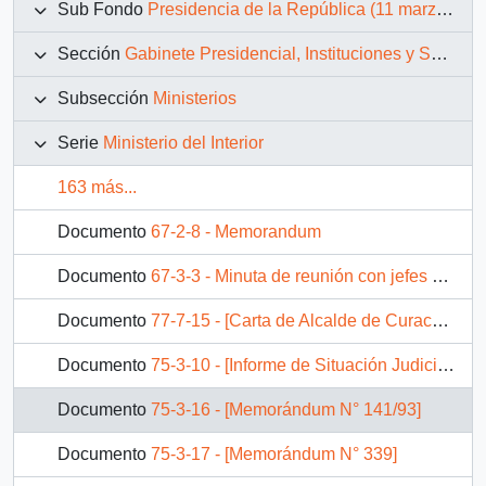
Sub Fondo
Presidencia de la República (11 marzo 1990 – 11 marzo 1994)
Sección
Gabinete Presidencial, Instituciones y Servicios
Subsección
Ministerios
Serie
Ministerio del Interior
163 más...
Documento
67-2-8 - Memorandum
Documento
67-3-3 - Minuta de reunión con jefes de partidos políticos de la Concertación
Documento
77-7-15 - [Carta de Alcalde de Curacautín dirigida a Director de Vialidad solicitando incluir caminio en Plan Isar]
Documento
75-3-10 - [Informe de Situación Judicial sobre Colonia Dignidad]
Documento
75-3-16 - [Memorándum N° 141/93]
Documento
75-3-17 - [Memorándum N° 339]