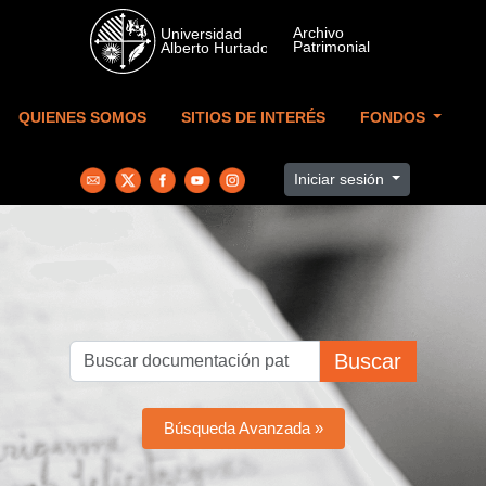
Skip to main content
QUIENES SOMOS
SITIOS DE INTERÉS
FONDOS
Iniciar sesión
Buscar
Búsqueda Avanzada »