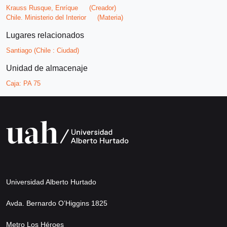
Krauss Rusque, Enríque
(Creador)
Chile. Ministerio del Interior
(Materia)
Lugares relacionados
Santiago (Chile : Ciudad)
Unidad de almacenaje
Caja:
PA 75
Universidad Alberto Hurtado
Avda. Bernardo O’Higgins 1825
Metro Los Héroes