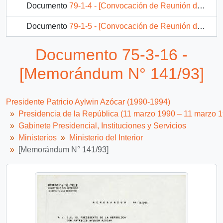
Documento
79-1-4 - [Convocación de Reunión del Comité Consultivo de Inteligencia]
Documento
79-1-5 - [Convocación de Reunión del Comité Consultivo de Inteligencia]
Documento
79-1-6 - [Convocación de Reunión del Comité Consultivo de Inteligencia]
Documento 75-3-16 -
262 más...
[Memorándum N° 141/93]
Presidente Patricio Aylwin Azócar (1990-1994)
Presidencia de la República (11 marzo 1990 – 11 marzo 
Gabinete Presidencial, Instituciones y Servicios
Ministerios
Ministerio del Interior
[Memorándum N° 141/93]