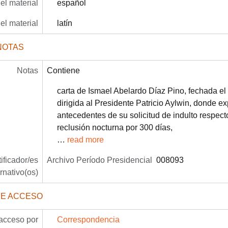
el material
español
el material
latín
NOTAS
Notas
Contiene
carta de Ismael Abelardo Díaz Pino, fechada el
dirigida al Presidente Patricio Aylwin, donde 
antecedentes de su solicitud de indulto respec
reclusión nocturna por 300 días,
…
read more
tificador/es
Archivo Período Presidencial
008093
ernativo(os)
DE ACCESO
acceso por
Correspondencia