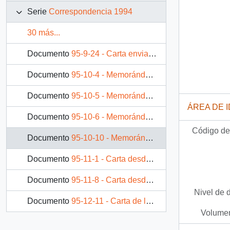
Serie
Correspondencia 1994
30 más...
Documento
95-9-24 - Carta enviada por Ana Avalos Valenzuela, Conservadora del Museo de Historia Natural de Valparaíso, dirigida a Carlos Bascuñán Edwards, Jefe de Gabinete de la Presidencia
Documento
95-10-4 - Memorándum de Patricio Aylwin a Pedro Correa
Documento
95-10-5 - Memorándum de Patricio Aylwin Azócar a Edgardo Boeninger
ÁREA DE 
Documento
95-10-6 - Memorándum de Patricio Aylwin Azócar a Germán Molina
Código de 
Documento
95-10-10 - Memorándum Patricio Aylwin Azócar a Francisco Cumplido
Documento
95-11-1 - Carta desde C.A. Vitivinícola de Talca Ltda., de su Presidente, sr. Gabriel Sepúlveda Fernández, y su Gerente, sr. Leopoldo Bustamante López, dirigida a don Patricio Aylwin Azócar, Presidente de la República de Chile
Documento
95-11-8 - Carta desde el Comité de Inversiones Extranjeras - Chile, de su vicepresidente ejecutivo, sr. Roberto Mayorga L., dirigida al Excmo. Señor Presidente de la República Don Patricio Aylwin Azócar
Nivel de 
Documento
95-12-11 - Carta de la Asociación Latinoamericana para los Derechos Humanos (ALDHU), del sr. Juan de Dios Parra, dirigida a Patricio Aylwin
Volumen