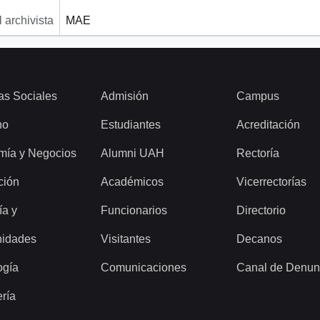
 archivista
MAE
as Sociales
Admisión
Campus
ho
Estudiantes
Acreditación
mía y Negocios
Alumni UAH
Rectoría
ción
Académicos
Vicerrectorías
ía y
Funcionarios
Directorio
idades
Visitantes
Decanos
ogía
Comunicaciones
Canal de Denun
ería