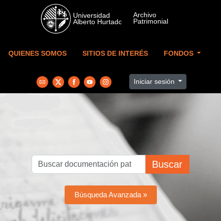
Skip to main content
QUIENES SOMOS
SITIOS DE INTERÉS
FONDOS
Iniciar sesión
Buscar
Búsqueda Avanzada »