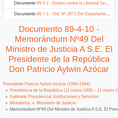
Documento
89-5-2 - Delitos contra la Libertad Sexual - Anexo
Documento
89-7-1 - Ord. Nº 2871 Del Departamento de Asistencia Jurídica de la División Judicial del Ministerio de Justicia, del Ministro de la cartera, Sr. Francisco Cumplido Cereceda, Al Sr. Ministro Secretario General de la Presidencia (Departamento Legislativo)
Documento
1-88-3-6 - Proyecto de Ley
Documento 89-4-10 -
19 más...
Memorándum Nº49 Del
Ministro de Justicia A S.E. El
Presidente de la República
Don Patricio Aylwin Azócar
Presidente Patricio Aylwin Azócar (1990-1994)
Presidencia de la República (11 marzo 1990 – 11 marzo 
Gabinete Presidencial, Instituciones y Servicios
Ministerios
Ministerio de Justicia
Memorándum Nº49 Del Ministro de Justicia A S.E. El Pres