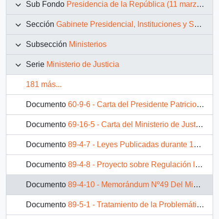
Sub Fondo
Presidencia de la República (11 marzo 1990 – 11 marzo 1994)
Sección
Gabinete Presidencial, Instituciones y Servicios
Subsección
Ministerios
Serie
Ministerio de Justicia
181 más...
Documento
60-9-6 - Carta del Presidente Patricio Aylwin Azócar dirigida al Señor Agustín Edwards Eastman, Director de El Mercurio
Documento
69-16-5 - Carta del Ministerio de Justicia, de la subsecretaria, sra. Martita Worner Tapia, dirigida a S.E. Presidente de la República, Don Patricio Aylwin Azócar
Documento
89-4-7 - Leyes Publicadas durante 1990-1991 del Sector de Justicia
Documento
89-4-8 - Proyecto sobre Regulación legal de la Informática - Minuta
Documento
89-4-10 - Memorándum Nº49 Del Ministro de Justicia A S.E. El Presidente de la República Don Patricio Aylwin Azócar
Documento
89-5-1 - Tratamiento de la Problemática de los delitos contra la libertad sexual