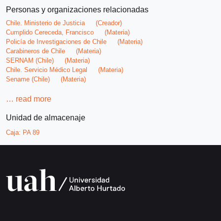
Personas y organizaciones relacionadas
Chile. Ministerio de Justicia
(Creador)
Cumplido Cereceda, Francisco
(Materia)
Policía de Investigaciones de Chile
(Materia)
Carabineros de Chile
(Materia)
SERNAM (Chile)
(Materia)
Chile. Servicio Médico Legal
(Materia)
Sename (Chile)
(Materia)
…
read more
Unidad de almacenaje
Caja:
PA 89