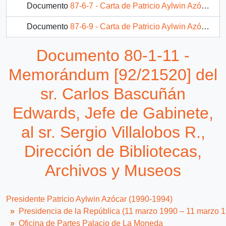
Documento
87-6-7 - Carta de Patricio Aylwin Azócar dirigida Comandante en Jefe del Ejército Capitán General D. Augusto Pinochet U.
Documento
87-6-9 - Carta de Patricio Aylwin Azócar dirigida al Señor Capitán General Don Augusto Pinochet Ugarte Comandante en Jefe del Ejército
Documento
95-1-4 - Carta de Patricio Aylwin Azócar al señor René Castillo Díaz, de la ciudad de Constitución
Documento 80-1-11 -
Documento
95-1-6 - Carta de Patricio Aylwin Azócar dirigida al Señor don Juan Franco de la Jara, Director de la Corporación Nacional Forestal
Memorándum [92/21520] del
5 más...
sr. Carlos Bascuñán
Edwards, Jefe de Gabinete,
al sr. Sergio Villalobos R.,
Dirección de Bibliotecas,
Archivos y Museos
Presidente Patricio Aylwin Azócar (1990-1994)
Presidencia de la República (11 marzo 1990 – 11 marzo 
Oficina de Partes Palacio de La Moneda