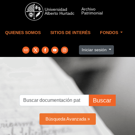
Skip to main content
QUIENES SOMOS
SITIOS DE INTERÉS
FONDOS
Iniciar sesión
Buscar
Búsqueda Avanzada »