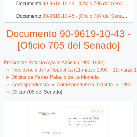
Documento
90-9619-10-44 - [Oficio 706 del Senado]
Documento
90-9619-10-45 - [Oficio 707 del Senado]
Documento
90-9619-10-46 - [Oficio 1539 Cámara de diputados]
Documento 90-9619-10-43 -
Documento
90-9619-10-47 - [Oficio 1594 Cámara de diputados]
[Oficio 705 del Senado]
656 más...
Presidente Patricio Aylwin Azócar (1990-1994)
Presidencia de la República (11 marzo 1990 – 11 marzo 
Oficina de Partes Palacio de La Moneda
Correspondencia
Correspondencia recibida
1990
[Oficio 705 del Senado]