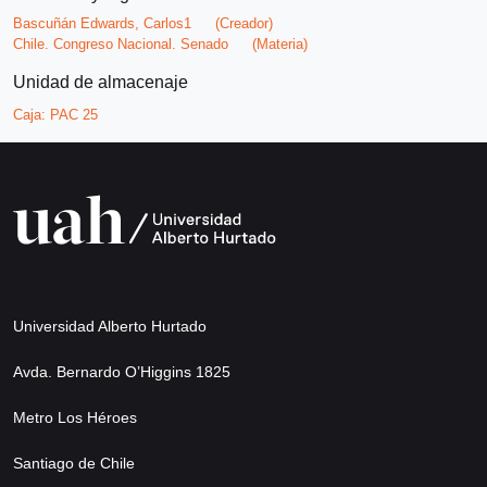
Bascuñán Edwards, Carlos1
(Creador)
Chile. Congreso Nacional. Senado
(Materia)
Unidad de almacenaje
Caja:
PAC 25
Universidad Alberto Hurtado
Avda. Bernardo O’Higgins 1825
Metro Los Héroes
Santiago de Chile