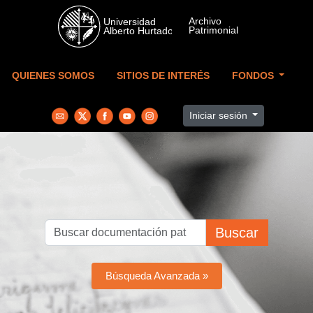
Skip to main content
QUIENES SOMOS
SITIOS DE INTERÉS
FONDOS
Iniciar sesión
Buscar
Búsqueda Avanzada »