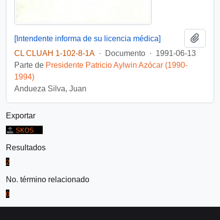
Añadi
[Intendente informa de su licencia médica]
CL CLUAH 1-102-8-1A
·
Documento
·
1991-06-13
Parte de
Presidente Patricio Aylwin Azócar (1990-
1994)
Andueza Silva, Juan
Exportar
SKOS
Resultados
2
No. término relacionado
0