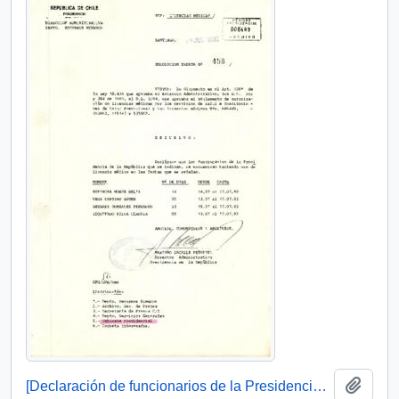
Añadi
[Declaración de funcionarios de la Presidencia de la República con licencia médica]