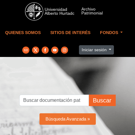
Skip to main content
QUIENES SOMOS
SITIOS DE INTERÉS
FONDOS
Iniciar sesión
Buscar
Búsqueda Avanzada »