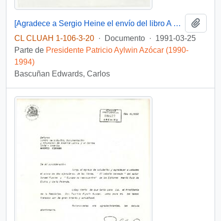
Añadi
[Agradece a Sergio Heine el envío del libro A Revolution Aborted]
CL CLUAH 1-106-3-20
·
Documento
·
1991-03-25
Parte de
Presidente Patricio Aylwin Azócar (1990-
1994)
Bascuñan Edwards, Carlos