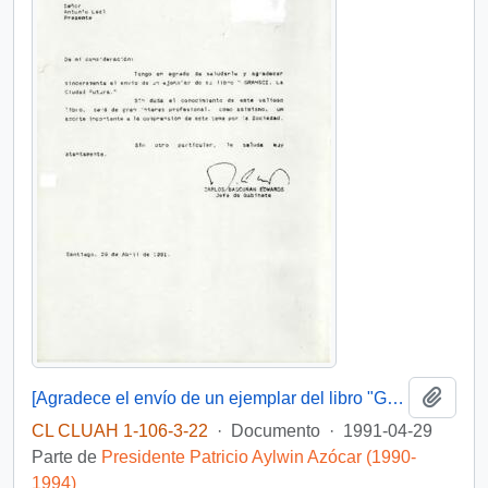
Añadi
[Agradece el envío de un ejemplar del libro "Gramsci, la Ciudad Futura"]
CL CLUAH 1-106-3-22
·
Documento
·
1991-04-29
Parte de
Presidente Patricio Aylwin Azócar (1990-
1994)