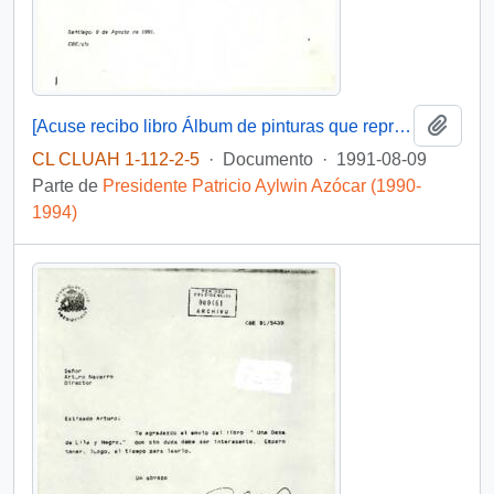
Añadi
[Acuse recibo libro Álbum de pinturas que representan la vida y obra de San Francisco de Asis]
CL CLUAH 1-112-2-5
·
Documento
·
1991-08-09
Parte de
Presidente Patricio Aylwin Azócar (1990-
1994)