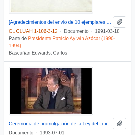
Añadi
[Agradecimientos del envío de 10 ejemplares de la conferencia de Claudio Orrego Vicuña 1990]
CL CLUAH 1-106-3-12
·
Documento
·
1991-03-18
Parte de
Presidente Patricio Aylwin Azócar (1990-
1994)
Bascuñan Edwards, Carlos
Añadi
Ceremonia de promulgación de la Ley del Libro : video
Documento
·
1993-07-01