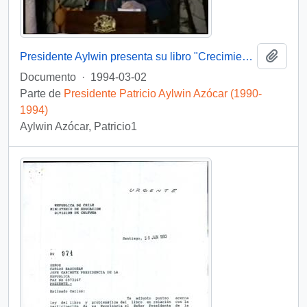
Añadi
Presidente Aylwin presenta su libro "Crecimiento con equidad": video
Documento
·
1994-03-02
Parte de
Presidente Patricio Aylwin Azócar (1990-
1994)
Aylwin Azócar, Patricio1