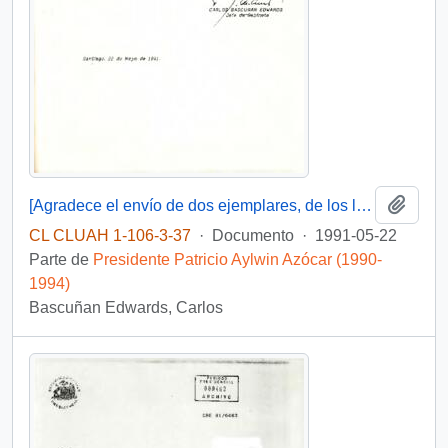
Añadi
[Agradece el envío de dos ejemplares, de los libros, " El caballo cansado " del autor Ismael Fuente y " Europa se reencuentra" de los Editores Manió Ruiz de Elvira y Carlo Pelanda]
CL CLUAH 1-106-3-37
·
Documento
·
1991-05-22
Parte de
Presidente Patricio Aylwin Azócar (1990-
1994)
Bascuñan Edwards, Carlos