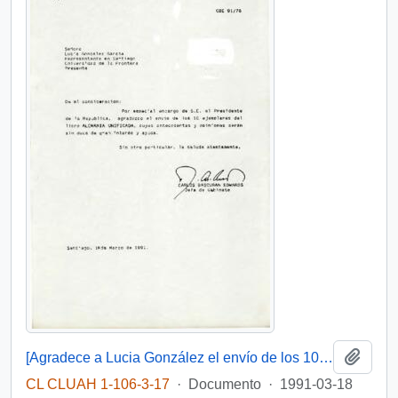
Añadi
[Agradece a Lucia González el envío de los 10 ejemplares del libro Alemania unificada]
CL CLUAH 1-106-3-17
·
Documento
·
1991-03-18