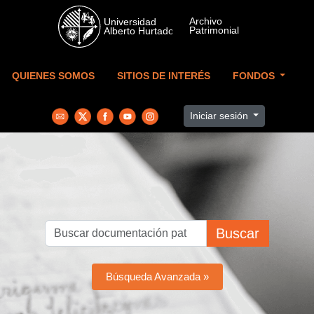
Skip to main content
QUIENES SOMOS
SITIOS DE INTERÉS
FONDOS
Iniciar sesión
Buscar
Búsqueda Avanzada »