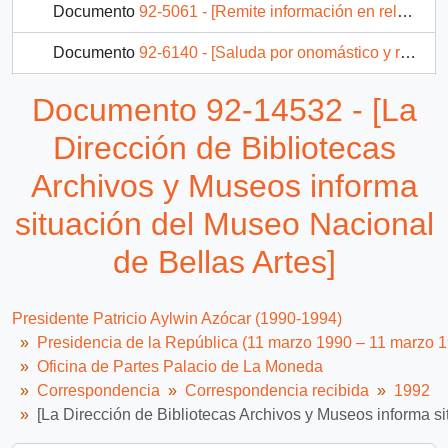
Documento
92-5061 - [Remite información en relación a visita presidencial a Arauco y Malleco]
Documento
92-6140 - [Saluda por onomástico y remite documento]
Documento
92-30956 - ["Parcela El Parque"]
Documento 92-14532 - [La
Documento
92-6909 - [Acompaña documento que responde a sus inquietudes sobre la publicación del Ministerio de Educación, cuyo título es "Hacia una política de educación sexual para el mejoramiento de la calidad de la educación"]
Dirección de Bibliotecas
147 más...
Archivos y Museos informa
situación del Museo Nacional
de Bellas Artes]
Presidente Patricio Aylwin Azócar (1990-1994)
Presidencia de la República (11 marzo 1990 – 11 marzo 
Oficina de Partes Palacio de La Moneda
Correspondencia
Correspondencia recibida
1992
[La Dirección de Bibliotecas Archivos y Museos informa s