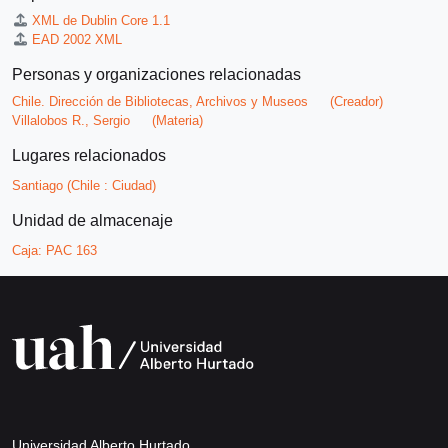
XML de Dublin Core 1.1
EAD 2002 XML
Personas y organizaciones relacionadas
Chile. Dirección de Bibliotecas, Archivos y Museos
(Creador)
Villalobos R., Sergio
(Materia)
Lugares relacionados
Santiago (Chile : Ciudad)
Unidad de almacenaje
Caja:
PAC 163
Universidad Alberto Hurtado