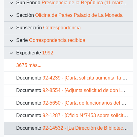
Sub Fondo
Presidencia de la República (11 marzo 1990 – 11 marzo 1994)
Sección
Oficina de Partes Palacio de La Moneda
Subsección
Correspondencia
Serie
Correspondencia recibida
Expediente
1992
3675 más...
Documento
92-4239 - [Carta solicita aumentar la pensión de ex-alcaldes]
Documento
92-8554 - [Adjunta solicitud de don Luis Vidal a la Secretaría Regional Ministerial de Trabajo y Previsión Social V Región]
Documento
92-5650 - [Carta de funcionarios del servicio de salud Hospital Curanilahue, solicitan ambulancia]
Documento
92-1287 - [Oficio N°7453 sobre solicitud de pensión asistencial a viuda
Documento
92-14532 - [La Dirección de Bibliotecas Archivos y Museos informa situación del Museo Nacional de Bellas Artes]