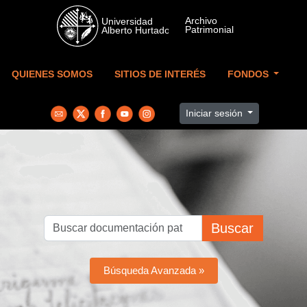
Skip to main content
QUIENES SOMOS
SITIOS DE INTERÉS
FONDOS
Iniciar sesión
Buscar
Búsqueda Avanzada »