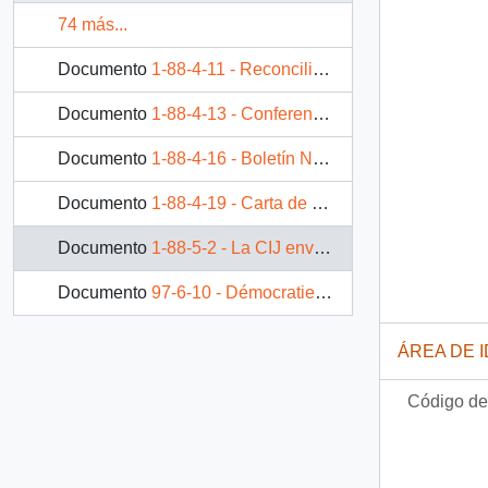
74 más...
Documento
1-88-4-11 - Reconciliación nacional: un urgente desafío nacional.
Documento
1-88-4-13 - Conferencia de prensa de dirigentes del partido Socialista sobre el proyecto de ley sobre violaciones de derechos humanos durante la dictadura presentado por el gobierno.
Documento
1-88-4-16 - Boletín No. 1057-07-1.: Informe de la Comisión de constitución, legislación y justicia, recaído en el proyecto de ley que autoriza la designación de ministros de cortes de apelaciones reemplazantes y dispone nombramiento de ministros en visita para conocer procesos que indica.
Documento
1-88-4-19 - Carta de Marta Cruz Coke al presidente de la república indicando que hubo un mal entendido en un comunicado en que aparecía ella como firmante.
Documento
1-88-5-2 - La CIJ envía una carta en donde le manifiesta la satisfacción por la iniciativa adoptada por el Gobierno, de enviar al Congreso Nacional un proyecto de ley tendiente a acelerar los juicios penales por graves violaciones a los derechos humanos.
Documento
97-6-10 - Démocratie et droits du peuple mapuche au Chili aujourd’hui (Democracia y derechos del pueblo mapuche en Chile hoy en día)
ÁREA DE 
Código de 