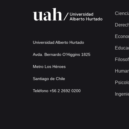
Cienci
Derec
Econo
Universidad Alberto Hurtado
Educa
Avda. Bernardo O’Higgins 1825
Filosof
Metro Los Héroes
Human
Santiago de Chile
Psicol
Teléfono +56 2 2692 0200
Ingeni