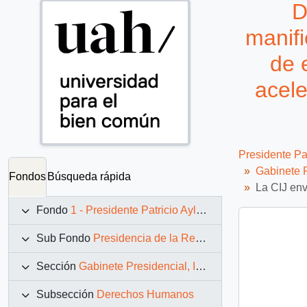
D
manifi
de 
acele
Presidente Pa
Gabinete P
Fondos
Búsqueda rápida
La CIJ env
Fondo
1 - Presidente Patricio Aylwin Azócar (1990-1994)
Sub Fondo
Presidencia de la República (11 marzo 1990 – 11 marzo 1994)
Sección
Gabinete Presidencial, Instituciones y Servicios
Subsección
Derechos Humanos