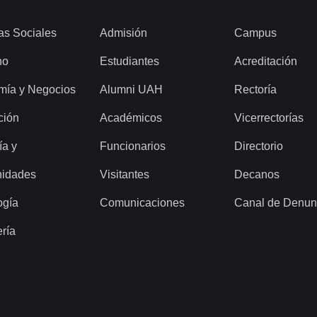
as Sociales
Admisión
Campus
ho
Estudiantes
Acreditación
mía y Negocios
Alumni UAH
Rectoría
ción
Académicos
Vicerrectorías
ía y
Funcionarios
Directorio
idades
Visitantes
Decanos
ogía
Comunicaciones
Canal de Denun
ería