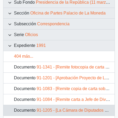
Sub Fondo
Presidencia de la República (11 marzo 1990 – 11 marzo 1994)
Sección
Oficina de Partes Palacio de La Moneda
Subsección
Correspondencia
Serie
Oficios
Expediente
1991
404 más...
Documento
91-1341 - [Remite fotocopia de carta que se indica a Presidente Comisión Nacional para la Sequía]
Documento
91-1201 - [Aprobación Proyecto de Ley]
Documento
91-1083 - [Remite copia de carta sobre relaciones diplomáticas con República de Lituania a secretario de Relaciones Exteriores]
Documento
91-1084 - [Remite carta a Jefe de División Jurídico-Legislativa]
Documento
91-1205 - [La Cámara de Diputados comunica su aprobación a un Proyecto de Ley]