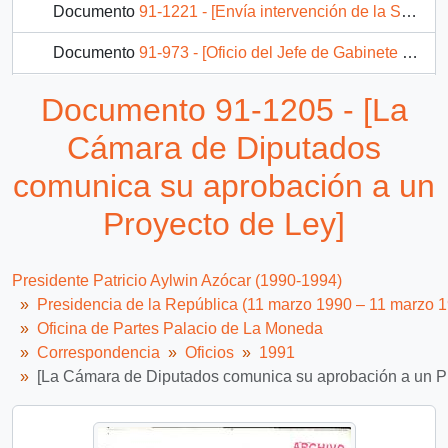
Documento
91-1221 - [Envía intervención de la Senadora Soto con respecto a la situación del Golfo Pérsico]
Documento
91-973 - [Oficio del Jefe de Gabinete Presidencial dirigido al Jefe de la División Juridico Legislativa sobre Proyecto de Ley que modifica la Ley N° 3.580 de 1980]
Documento
91-975 - [Oficio del Jefe de Gabinete Presidencial dirigido al Jefe de la División Juridico Legislativa sobre el proyecto de ley que modifica la ley N° 18.962, Orgánica Constitucional de Enseñanza]
Documento 91-1205 - [La
Documento
91-979 - [Oficio del Jefe de Gabinete Presidencial dirigido al Jefe de Previsión Social referente a solicitud de particular]
Cámara de Diputados
2011 más...
comunica su aprobación a un
Proyecto de Ley]
Presidente Patricio Aylwin Azócar (1990-1994)
Presidencia de la República (11 marzo 1990 – 11 marzo 
Oficina de Partes Palacio de La Moneda
Correspondencia
Oficios
1991
[La Cámara de Diputados comunica su aprobación a un P