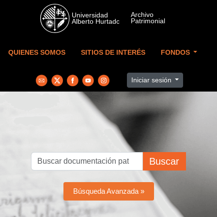
Skip to main content
QUIENES SOMOS
SITIOS DE INTERÉS
FONDOS
Iniciar sesión
Buscar
Búsqueda Avanzada »