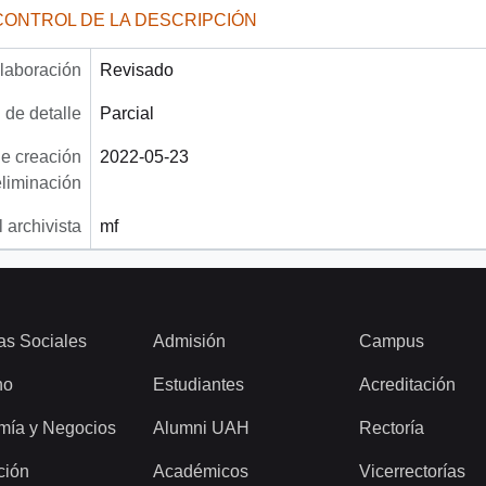
CONTROL DE LA DESCRIPCIÓN
laboración
Revisado
 de detalle
Parcial
e creación
2022-05-23
eliminación
 archivista
mf
as Sociales
Admisión
Campus
ho
Estudiantes
Acreditación
mía y Negocios
Alumni UAH
Rectoría
ción
Académicos
Vicerrectorías