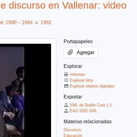
e discurso en Vallenar: video
al: 1990 – 1994
1992
Portapapeles
Agregar
Explorar
Informes
Explorar lista
Explorar objetos digitales
Exportar
XML de Dublin Core 1.1
EAD 2002 XML
Materias relacionadas
Discursos
Educación