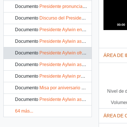
Documento
Presidente pronuncia discurso en la Provincia de Limarí: video
Documento
Discurso del Presidente Aylwin en gira por la Región de Coquimbo: video
00:00
Documento
Presidente Aylwin en gira por la Región de Coquimbo, asiste al taller sobre la pobreza: video
Documento
Presidente Aylwin asiste a acto en la ciudad de Vallenar: video
Documento
Presidente Aylwin ofrece discurso en Vallenar: video
ÁREA DE 
Documento
Presidente Aylwin asiste a acto de inauguración de las obras de construcción del embalse Santa Juana : video
Documento
Presidente Aylwin pronuncia discurso en la XXX Convención Programática del Partido Radical: video
Documento
Misa por aniversario de la muerte de Bernardo Ohiggins en la Catedral Católica: video
Nivel de 
Documento
Presidente Aylwin asiste a acto de clausura de ENADE 92: video
Volumen
64 más...
ÁREA DE 