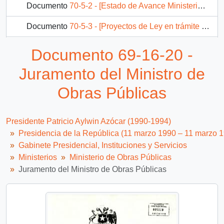
Documento
70-5-2 - [Estado de Avance Ministerio de Obras Públicas de marzo a julio de 1993]
Documento
70-5-3 - [Proyectos de Ley en trámite a referido en materia de Obras Públicas]
Documento
70-7-1 - [Tareas Especiales del Ministerio de Obras Públicas 1992]
Documento 69-16-20 -
105 más...
Juramento del Ministro de
Obras Públicas
Presidente Patricio Aylwin Azócar (1990-1994)
Presidencia de la República (11 marzo 1990 – 11 marzo 
Gabinete Presidencial, Instituciones y Servicios
Ministerios
Ministerio de Obras Públicas
Juramento del Ministro de Obras Públicas