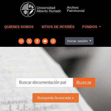
Skip to main content
QUIENES SOMOS
SITIOS DE INTERÉS
FONDOS
Iniciar sesión
Buscar
Búsqueda Avanzada »