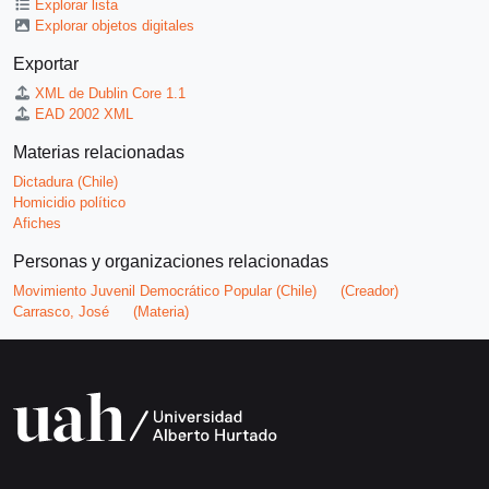
Explorar lista
Explorar objetos digitales
Exportar
XML de Dublin Core 1.1
EAD 2002 XML
Materias relacionadas
Dictadura (Chile)
Homicidio político
Afiches
Personas y organizaciones relacionadas
Movimiento Juvenil Democrático Popular (Chile)
(Creador)
Carrasco, José
(Materia)