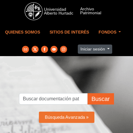
Skip to main content
QUIENES SOMOS
SITIOS DE INTERÉS
FONDOS
Iniciar sesión
Buscar
Búsqueda Avanzada »